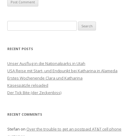
S
e
a
r
RECENT POSTS
c
h
Unser Ausflug in die Nationalparks in Utah
f
USA Reise mit Start- und Endpunkt bei Katharina in Alameda
o
Erstes Wochenende Clara und Katharina
r
Käsespätzle reloaded
:
Der Tick Bite (der Zeckenbiss)
RECENT COMMENTS
Stefan
on
Over the trouble to get an postpaid AT&T cell phone